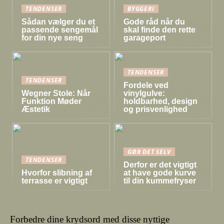
TENDENSER
BYGGERI
Sådan vælger du et
Gode råd når du
passende sengemål
skal finde den rette
for din nye seng
garageport
TENDENSER
TENDENSER
Fordele ved
Wegner Stole: Når
vinylgulve:
Funktion Møder
holdbarhed, design
Æstetik
og prisvenlighed
GØR DET SELV
TENDENSER
Derfor er det vigtigt
Hvorfor slibning af
at have gode kurve
terrasse er vigtigt
til din kummefryser
Forbedre dine krydsord med disse nyttige