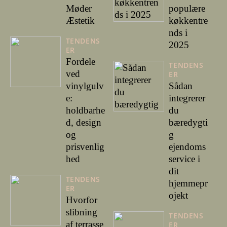
Møder
populære
Æstetik
køkkentre
nds i
TENDENS
2025
ER
Fordele
TENDENS
ved
ER
vinylgulv
Sådan
e:
integrerer
holdbarhe
du
d, design
bæredygti
og
g
prisvenlig
ejendoms
hed
service i
dit
TENDENS
hjemmepr
ER
ojekt
Hvorfor
slibning
TENDENS
af terrasse
ER