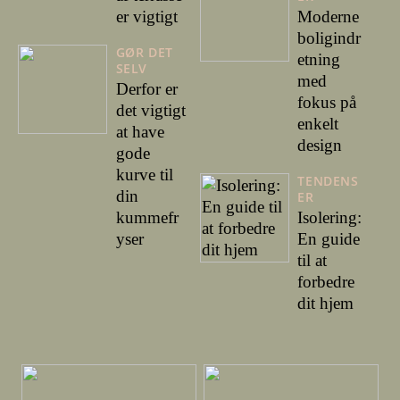
er vigtigt
Moderne
boligindr
GØR DET
etning
SELV
med
Derfor er
fokus på
det vigtigt
enkelt
at have
design
gode
kurve til
TENDENS
din
ER
kummefr
Isolering:
yser
En guide
til at
forbedre
dit hjem