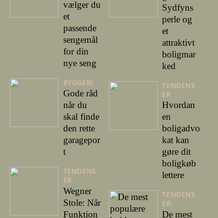
vælger du
Sydfyns
et
perle og
passende
et
sengemål
attraktivt
for din
boligmar
nye seng
ked
BYGGERI
TENDENS
Gode råd
ER
når du
Hvordan
skal finde
en
den rette
boligadvo
garagepor
kat kan
t
gøre dit
boligkøb
TENDENS
lettere
ER
Wegner
TENDENS
Stole: Når
ER
Funktion
De mest