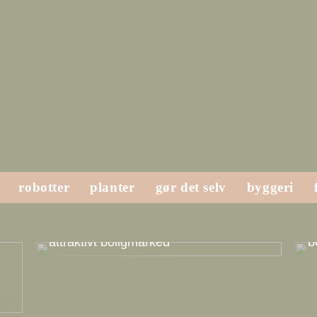
robotter
planter
gør det selv
byggeri
Svendborg er Sydfyns perle og et
H
attraktivt boligmarked
b