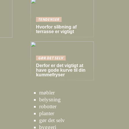
TENDENSER
Hvorfor slibning af
terrasse er vigtigt
GØR DET SELV
Derfor er det vigtigt at
have gode kurve til din
kummefryser
møbler
belysning
robotter
planter
gør det selv
byggeri