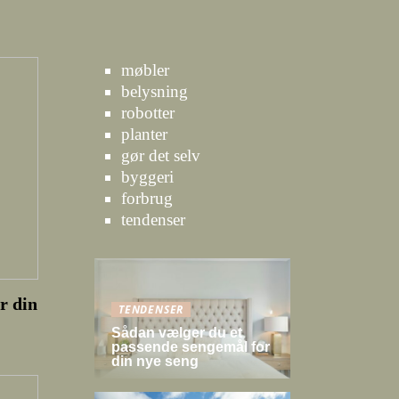
møbler
belysning
robotter
planter
gør det selv
byggeri
forbrug
tendenser
r din
TENDENSER
Sådan vælger du et
passende sengemål for
din nye seng