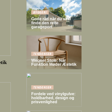
BYGGERI
Gode råd når du skal
finde den rette
garageport
TENDENSER
Wegner Stole: Når
tik
Funktion Møder Æstetik
TENDENSER
Fordele ved vinylgulve:
holdbarhed, design og
prisvenlighed