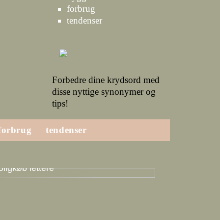
forbrug
tendenser
Forbedre dine krydsord med
disse nyttige synonymer og
tips!
forbrug
tendenser
vordan en boligadvokat kan gøre dit
oligkøb lettere