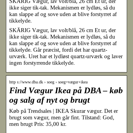
SKÄRIG Vægur, lav volt/blå, 26 cm Et ur, der
ikke siger tik-tak. Mekanismen er lydløs, så du
kan slappe af og sove uden at blive forstyrret af
tikkelyde.
SKÄRIG Vægur, lav volt/blå, 26 cm Et ur, der
ikke siger tik-tak. Mekanismen er lydløs, så du
kan slappe af og sove uden at blive forstyrret af
tikkelyde. Går præcist, fordi det har quartz-
urværk. Uret har et lydløst quartz-urværk og laver
ingen forstyrrende tikkelyde.
http s://www.dba.dk › soeg › soeg=vægur+ikea
Find Vægur Ikea på DBA – køb
og salg af nyt og brugt
Køb på Trendsales | IKEA Skurar vægur. Det er
brugt som vægur, men går fint. Tilstand: God,
men brugt Pris: 35,00 kr.