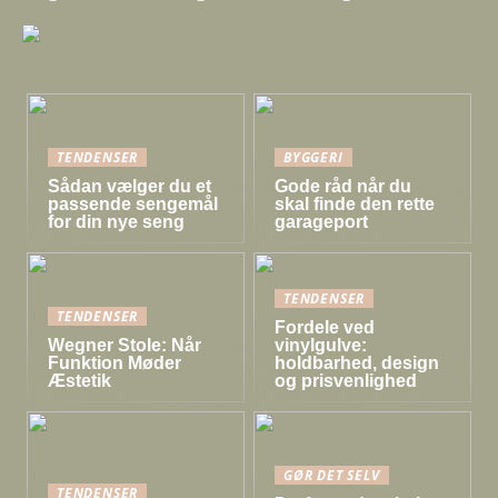
TENDENSER
BYGGERI
Sådan vælger du et
Gode råd når du
passende sengemål
skal finde den rette
for din nye seng
garageport
TENDENSER
TENDENSER
Fordele ved
Wegner Stole: Når
vinylgulve:
Funktion Møder
holdbarhed, design
Æstetik
og prisvenlighed
GØR DET SELV
TENDENSER