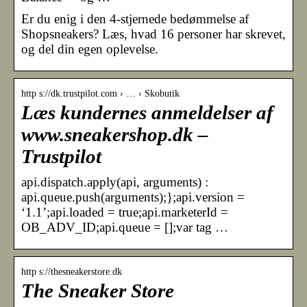
Er du enig i den 4-stjernede bedømmelse af
Shopsneakers? Læs, hvad 16 personer har skrevet,
og del din egen oplevelse.
http s://dk.trustpilot.com › … › Skobutik
Læs kundernes anmeldelser af
www.sneakershop.dk –
Trustpilot
api.dispatch.apply(api, arguments) :
api.queue.push(arguments);};api.version =
‘1.1’;api.loaded = true;api.marketerId =
OB_ADV_ID;api.queue = [];var tag …
http s://thesneakerstore.dk
The Sneaker Store