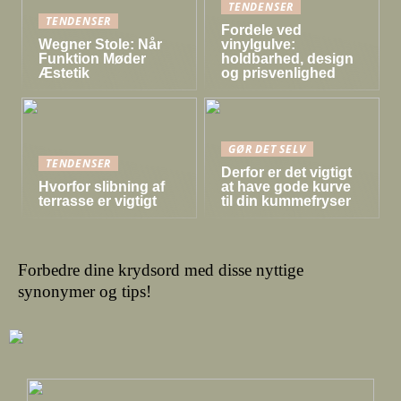
TENDENSER
TENDENSER
Fordele ved
Wegner Stole: Når
vinylgulve:
Funktion Møder
holdbarhed, design
Æstetik
og prisvenlighed
GØR DET SELV
TENDENSER
Derfor er det vigtigt
Hvorfor slibning af
at have gode kurve
terrasse er vigtigt
til din kummefryser
Forbedre dine krydsord med disse nyttige
synonymer og tips!