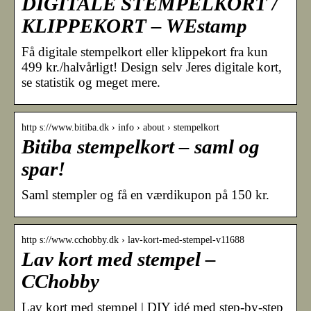
DIGITALE STEMPELKORT /
KLIPPEKORT – WEstamp
Få digitale stempelkort eller klippekort fra kun
499 kr./halvårligt! Design selv Jeres digitale kort,
se statistik og meget mere.
http s://www.bitiba.dk › info › about › stempelkort
Bitiba stempelkort – saml og
spar!
Saml stempler og få en værdikupon på 150 kr.
http s://www.cchobby.dk › lav-kort-med-stempel-v11688
Lav kort med stempel –
CChobby
Lav kort med stempel | DIY idé med step-by-step