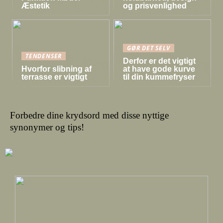
Æstetik
og prisvenlighed
GØR DET SELV
TENDENSER
Derfor er det vigtigt
Hvorfor slibning af
at have gode kurve
terrasse er vigtigt
til din kummefryser
Forbedre dine krydsord med disse nyttige
synonymer og tips!