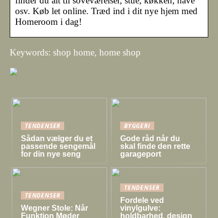
finder du alt til soveværelser, stue, køkken, have
osv. Køb let online. Træd ind i dit nye hjem med
Homeroom i dag!
Keywords: shop home, home shop
TENDENSER
BYGGERI
Sådan vælger du et
Gode råd når du
passende sengemål
skal finde den rette
for din nye seng
garageport
TENDENSER
TENDENSER
Fordele ved
Wegner Stole: Når
vinylgulve:
Funktion Møder
holdbarhed, design