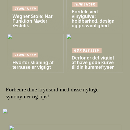
TENDENSER
TENDENSER
Fordele ved
Wegner Stole: Når
vinylgulve:
Funktion Møder
holdbarhed, design
Æstetik
og prisvenlighed
GØR DET SELV
TENDENSER
Derfor er det vigtigt
Hvorfor slibning af
at have gode kurve
terrasse er vigtigt
til din kummefryser
Forbedre dine krydsord med disse nyttige
synonymer og tips!