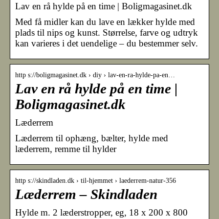
Lav en rå hylde på en time | Boligmagasinet.dk
Med få midler kan du lave en lækker hylde med
plads til nips og kunst. Størrelse, farve og udtryk
kan varieres i det uendelige – du bestemmer selv.
http s://boligmagasinet.dk › diy › lav-en-ra-hylde-pa-en…
Lav en rå hylde på en time |
Boligmagasinet.dk
Læderrem
Læderrem til ophæng, bælter, hylde med
læderrem, remme til hylder
http s://skindladen.dk › til-hjemmet › laederrem-natur-356
Læderrem – Skindladen
Hylde m. 2 læderstropper, eg, 18 x 200 x 800