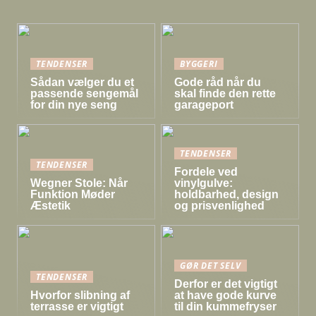
TENDENSER
BYGGERI
Sådan vælger du et
Gode råd når du
passende sengemål
skal finde den rette
for din nye seng
garageport
TENDENSER
TENDENSER
Fordele ved
Wegner Stole: Når
vinylgulve:
Funktion Møder
holdbarhed, design
Æstetik
og prisvenlighed
GØR DET SELV
TENDENSER
Derfor er det vigtigt
Hvorfor slibning af
at have gode kurve
terrasse er vigtigt
til din kummefryser