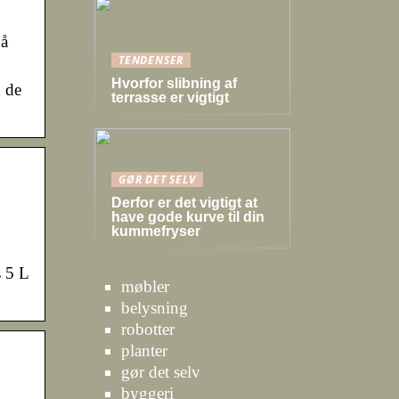
på
TENDENSER
Hvorfor slibning af
d de
terrasse er vigtigt
GØR DET SELV
Derfor er det vigtigt at
have gode kurve til din
kummefryser
s 5 L
møbler
belysning
robotter
planter
gør det selv
byggeri