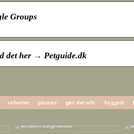
gle Groups
nd det her → Petguide.dk
robotter
planter
gør det selv
byggeri
Svendborg er Sydfyns perle og et
H
attraktivt boligmarked
b