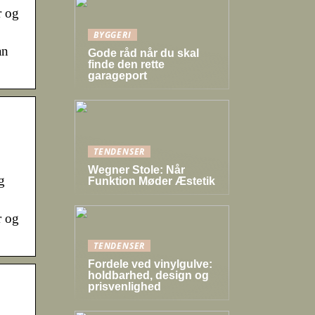
r og
BYGGERI
an
Gode råd når du skal
finde den rette
garageport
TENDENSER
Wegner Stole: Når
g
Funktion Møder Æstetik
r og
TENDENSER
Fordele ved vinylgulve:
holdbarhed, design og
prisvenlighed