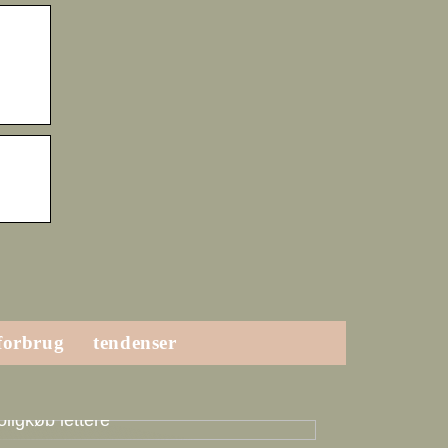
forbrug
tendenser
vordan en boligadvokat kan gøre dit
oligkøb lettere