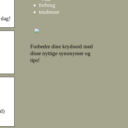
forbrug
tendenser
 dag!
Forbedre dine krydsord med
disse nyttige synonymer og
tips!
nd)