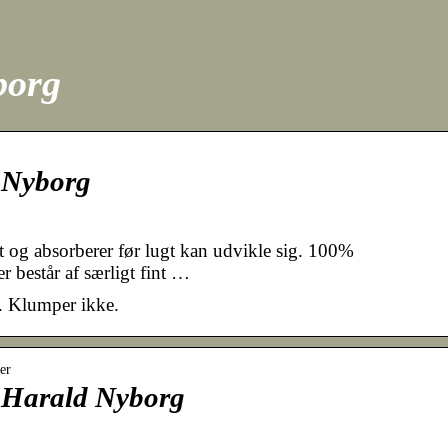
borg
d Nyborg
et og absorberer før lugt kan udvikle sig. 100%
r består af særligt fint …
. Klumper ikke.
er
 Harald Nyborg