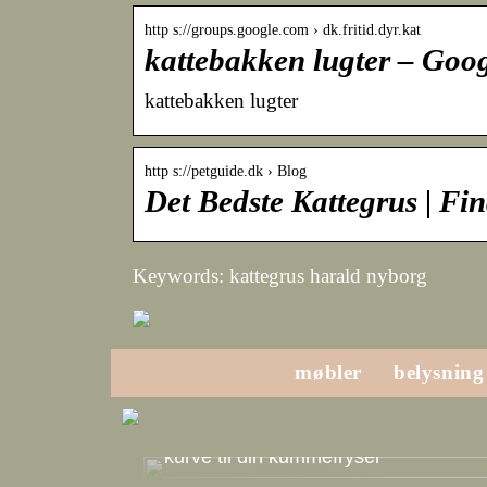
http s://groups.google.com › dk.fritid.dyr.kat
kattebakken lugter – Goo
kattebakken lugter
http s://petguide.dk › Blog
Det Bedste Kattegrus | Fi
Keywords: kattegrus harald nyborg
møbler
belysning
Derfor er det vigtigt at have gode
kurve til din kummefryser