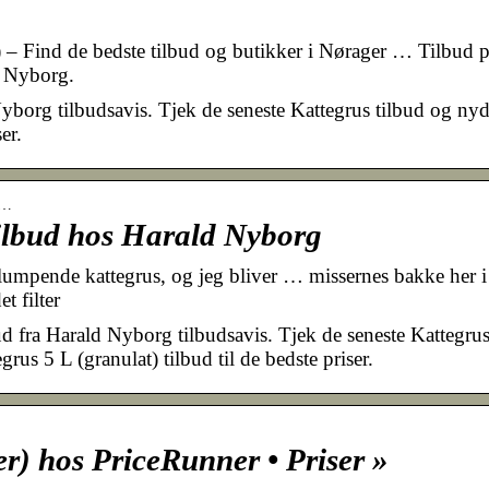
) – Find de bedste tilbud og butikker i Nørager … Tilbud 
d Nyborg.
borg tilbudsavis. Tjek de seneste Kattegrus tilbud og ny
er.
r…
tilbud hos Harald Nyborg
lumpende kattegrus, og jeg bliver … missernes bakke her i
t filter
d fra Harald Nyborg tilbudsavis. Tjek de seneste Kattegru
grus 5 L (granulat) tilbud til de bedste priser.
ker) hos PriceRunner • Priser »