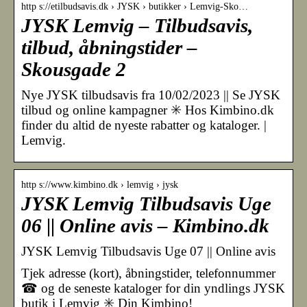
http s://etilbudsavis.dk › JYSK › butikker › Lemvig-Sko…
JYSK Lemvig – Tilbudsavis,
tilbud, åbningstider –
Skousgade 2
Nye JYSK tilbudsavis fra 10/02/2023 || Se JYSK
tilbud og online kampagner ✳️ Hos Kimbino.dk
finder du altid de nyeste rabatter og kataloger. |
Lemvig.
http s://www.kimbino.dk › lemvig › jysk
JYSK Lemvig Tilbudsavis Uge
06 || Online avis – Kimbino.dk
JYSK Lemvig Tilbudsavis Uge 07 || Online avis
Tjek adresse (kort), åbningstider, telefonnummer
☎ og de seneste kataloger for din yndlings JYSK
butik i Lemvig ✳️ Din Kimbino!