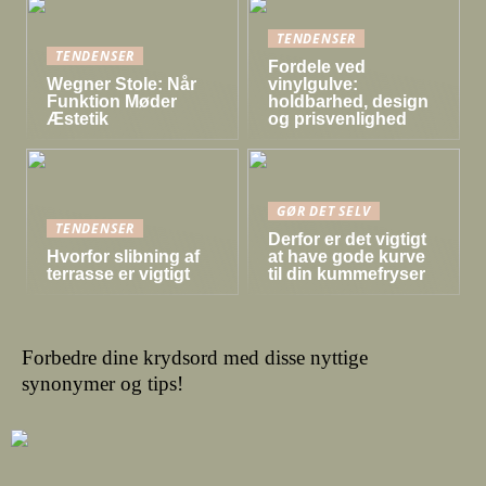
TENDENSER
TENDENSER
Fordele ved
Wegner Stole: Når
vinylgulve:
Funktion Møder
holdbarhed, design
Æstetik
og prisvenlighed
GØR DET SELV
TENDENSER
Derfor er det vigtigt
Hvorfor slibning af
at have gode kurve
terrasse er vigtigt
til din kummefryser
Forbedre dine krydsord med disse nyttige
synonymer og tips!