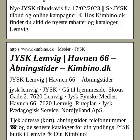
Nye JYSK tilbudsavis fra 17/02/2023 || Se JYSK
tilbud og online kampagner ✳️ Hos Kimbino.dk
finder du altid de nyeste rabatter og kataloger. |
Lemvig
http s://www.kimbino.dk › Møbler › JYSK
JYSK Lemvig | Havnen 66 –
Åbningstider – Kimbino.dk
JYSK Lemvig | Havnen 66 – Åbningstider
jysk lemvig · JYSK · Gå til hjemmeside. Skous
Gade 2. 7620 Lemvig · Jysk Fynske Medier.
Havnen 66. 7620 Lemvig. Ruteplan · Jysk
Pædagogisk Service, Nordjylland ApS.
Tjek adresse (kort), åbningstider, telefonnummer
☎ og de seneste kataloger for din yndlings JYSK
butik i Lemvig ✳️ Din Kimbino!