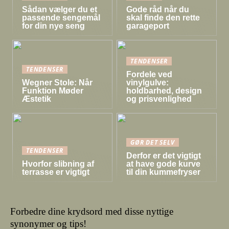
Sådan vælger du et
Gode råd når du
passende sengemål
skal finde den rette
for din nye seng
garageport
TENDENSER
TENDENSER
Fordele ved
Wegner Stole: Når
vinylgulve:
Funktion Møder
holdbarhed, design
Æstetik
og prisvenlighed
GØR DET SELV
TENDENSER
Derfor er det vigtigt
Hvorfor slibning af
at have gode kurve
terrasse er vigtigt
til din kummefryser
Forbedre dine krydsord med disse nyttige
synonymer og tips!