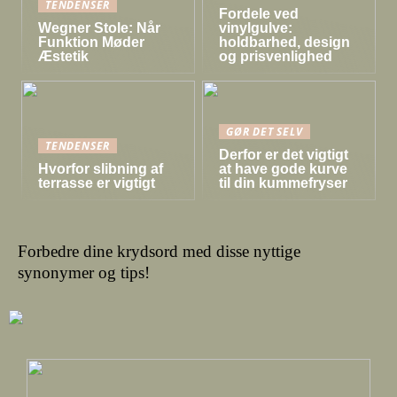
TENDENSER
Fordele ved
Wegner Stole: Når
vinylgulve:
Funktion Møder
holdbarhed, design
Æstetik
og prisvenlighed
GØR DET SELV
TENDENSER
Derfor er det vigtigt
Hvorfor slibning af
at have gode kurve
terrasse er vigtigt
til din kummefryser
Forbedre dine krydsord med disse nyttige
synonymer og tips!