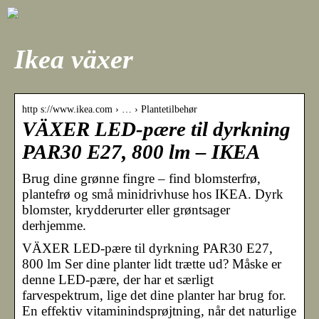
Ikea växer
http s://www.ikea.com › … › Plantetilbehør
VÄXER LED-pære til dyrkning
PAR30 E27, 800 lm – IKEA
Brug dine grønne fingre – find blomsterfrø,
plantefrø og små minidrivhuse hos IKEA. Dyrk
blomster, krydderurter eller grøntsager
derhjemme.
VÄXER LED-pære til dyrkning PAR30 E27,
800 lm Ser dine planter lidt trætte ud? Måske er
denne LED-pære, der har et særligt
farvespektrum, lige det dine planter har brug for.
En effektiv vitaminindsprøjtning, når det naturlige