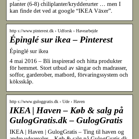
planter (6-8) chiliplanter/krydderurter … men I
kan finde det ved at google “IKEA Växer”.
http s://www.pinterest.dk › Udforsk › Havearbejde
Épinglé sur ikea – Pinterest
Épinglé sur ikea
4 mai 2016 – Bli inspirerad och hitta produkter
för hemmet. Stort utbud av sängar och madrasser,
soffor, garderober, matbord, förvaringssystem och
köksskåp.
http s://www.guloggratis.dk › Ude › Haven
IKEA | Haven – Køb & salg på
GulogGratis.dk – GulogGratis
IKEA | Haven | GulogGratis – Ting til haven og
andre udearealer – Køb & salg på GulogGratis.dk