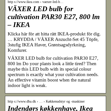
http s://www.ikea.com › vaexer-led-b…
VÄXER LED bulb for
cultivation PAR30 E27, 800 lm
– IKEA
Klicka här för att hitta rätt IKEA-produkt för dig.
… KRYDDA / VÄXER Anzucht-Set 45 Töpfe,
3stufig IKEA Haver, Grøntsagsdyrkning,
Komfurer.
VÄXER LED bulb for cultivation PAR30 E27,
800 lm Do your plants look a little tired? Then
maybe this LED bulb with its special colour
spectrum is exactly what your cultivation needs.
An effective vitamin boost when the natural
indoor light is weak.
http s://www.dba.dk › … › Køkkenudstyr og -maskiner
Indendørs køkkenhave, Ikea