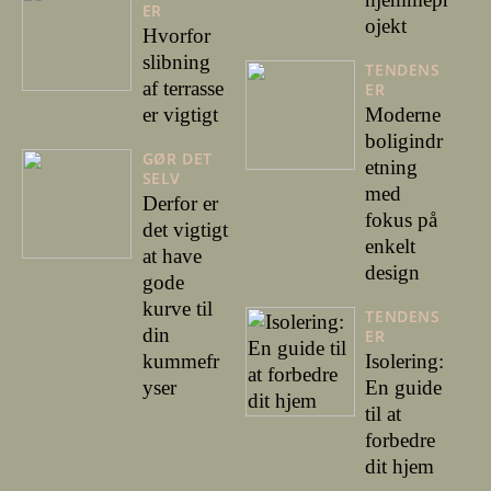
ER
ojekt
Hvorfor
slibning
TENDENS
af terrasse
ER
er vigtigt
Moderne
boligindr
GØR DET
etning
SELV
med
Derfor er
fokus på
det vigtigt
enkelt
at have
design
gode
kurve til
TENDENS
din
ER
kummefr
Isolering:
yser
En guide
til at
forbedre
dit hjem