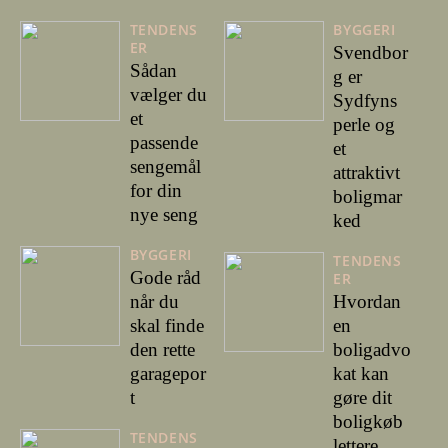
TENDENS
BYGGERI
ER
Svendbor
Sådan
g er
vælger du
Sydfyns
et
perle og
passende
et
sengemål
attraktivt
for din
boligmar
nye seng
ked
BYGGERI
TENDENS
Gode råd
ER
når du
Hvordan
skal finde
en
den rette
boligadvo
garagepor
kat kan
t
gøre dit
boligkøb
TENDENS
lettere