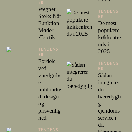
ER
Wegner
TENDENS
Stole: Når
ER
Funktion
De mest
Møder
populære
Æstetik
køkkentre
nds i
TENDENS
2025
ER
Fordele
TENDENS
ved
ER
vinylgulv
Sådan
e:
integrerer
holdbarhe
du
d, design
bæredygti
og
g
prisvenlig
ejendoms
hed
service i
dit
TENDENS
hjemmepr