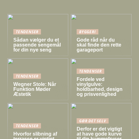
TENDENSER
BYGGERI
Sådan vælger du et
Gode råd når du
passende sengemål
skal finde den rette
for din nye seng
garageport
TENDENSER
TENDENSER
Fordele ved
Wegner Stole: Når
vinylgulve:
Funktion Møder
holdbarhed, design
Æstetik
og prisvenlighed
GØR DET SELV
TENDENSER
Derfor er det vigtigt
Hvorfor slibning af
at have gode kurve
terrasse er vigtigt
til din kummefryser