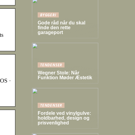
BYGGERI
Gode råd når du skal
finde den rette
garageport
ts
TENDENSER
Wegner Stole: Når
Funktion Møder Æstetik
iOS ·
TENDENSER
Fordele ved vinylgulve:
holdbarhed, design og
prisvenlighed