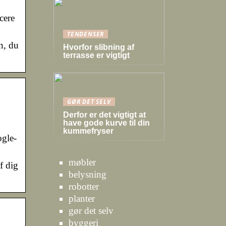
cere
TENDENSER
n, du
Hvorfor slibning af
terrasse er vigtigt
GØR DET SELV
Derfor er det vigtigt at
have gode kurve til din
kummefryser
ogle-
møbler
f dig
belysning
robotter
planter
gør det selv
byggeri