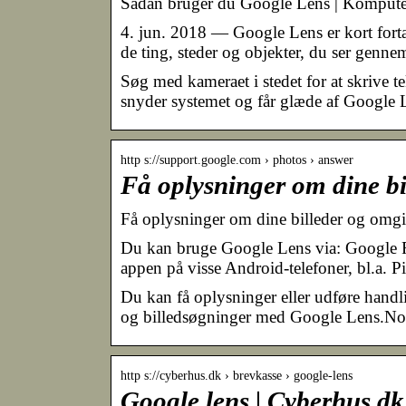
Sådan bruger du Google Lens | Kompute
4. jun. 2018 — Google Lens er kort fortal
de ting, steder og objekter, du ser genn
Søg med kameraet i stedet for at skrive
snyder systemet og får glæde af Google L
http s://support.google.com › photos › answer
Få oplysninger om dine bi
Få oplysninger om dine billeder og omgi
Du kan bruge Google Lens via: Google Fo
appen på visse Android-telefoner, bl.a. 
Du kan få oplysninger eller udføre handli
og billedsøgninger med Google Lens.Note
http s://cyberhus.dk › brevkasse › google-lens
Google lens | Cyberhus.dk