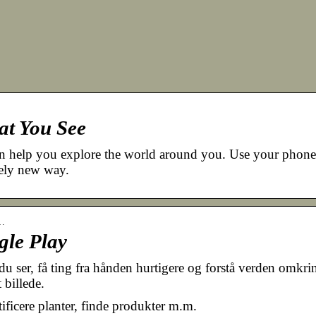
at You See
n help you explore the world around you. Use your phone
rely new way.
o…
gle Play
u ser, få ting fra hånden hurtigere og forstå verden omkri
 billede.
tificere planter, finde produkter m.m.