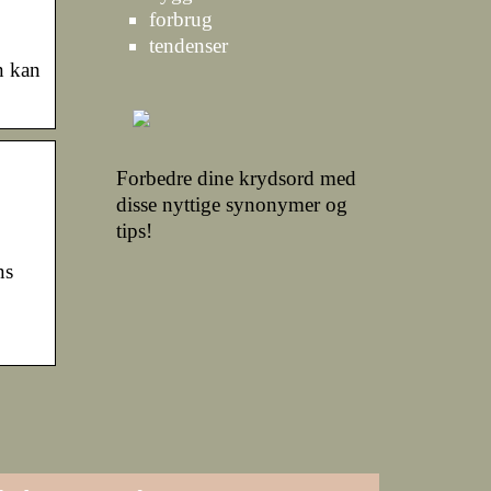
forbrug
tendenser
n kan
Forbedre dine krydsord med
disse nyttige synonymer og
tips!
ns