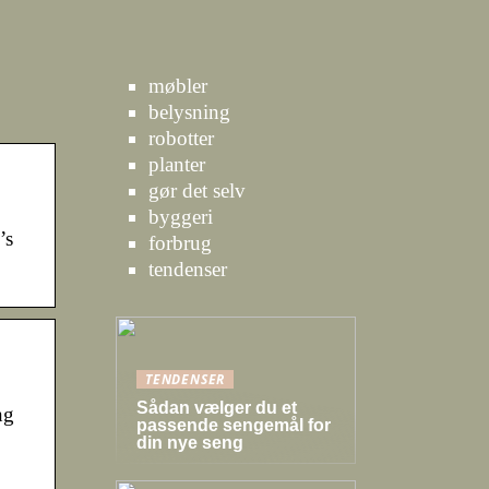
møbler
belysning
robotter
planter
gør det selv
byggeri
’s
forbrug
tendenser
TENDENSER
Sådan vælger du et
ng
passende sengemål for
din nye seng