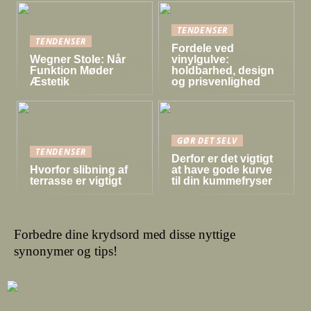
TENDENSER
TENDENSER
Fordele ved
Wegner Stole: Når
vinylgulve:
Funktion Møder
holdbarhed, design
Æstetik
og prisvenlighed
GØR DET SELV
TENDENSER
Derfor er det vigtigt
Hvorfor slibning af
at have gode kurve
terrasse er vigtigt
til din kummefryser
Forbedre dine krydsord med disse nyttige
synonymer og tips!